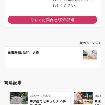
わせください。
今すぐお問合せ/資料請求
投
次のページへ
稿
■事務所/防犯 A様
ナ
ビ
ゲ
ー
シ
関連記事
ョ
ン
2021年10月29日
2021年
■戸建てセキュリティ事
■店舗