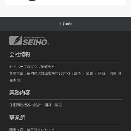
会社情報
セイホープロダクツ株式会社
業務本部：福岡県大野城市牛頸2364-3（総務 ・ 業務 ・ 購買 ・ 技術開
発本部）
業務内容
住宅関連機器の設計・開発・販売
事業所
関東支店：埼玉県さいたま市