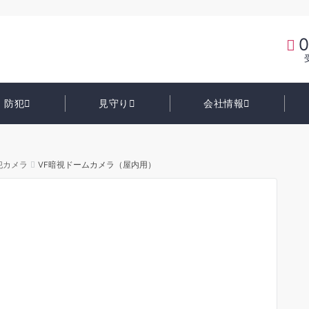
0
防犯
見守り
会社情報
犯カメラ
VF暗視ドームカメラ（屋内用）