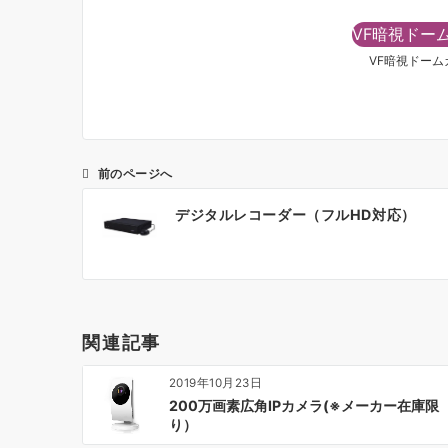
VF暗視ドー
VF暗視ドー
前のページへ
投
デジタルレコーダー（フルHD対応）
稿
ナ
ビ
ゲ
ー
関連記事
シ
ョ
2019年10月23日
ン
200万画素広角IPカメラ(※メーカー在庫限
り）