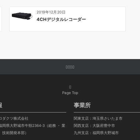
2019年12月20日
4CHデジタルレコーダー
Page Top
報
事業所
ロダクツ株式会社
関東支店：埼玉県さいたま市
岡県大野城市牛頸2364-3（総務 ・ 業
関西支店：大阪府豊中市
 ・ 技術開発本部）
九州支店：福岡県大野城市