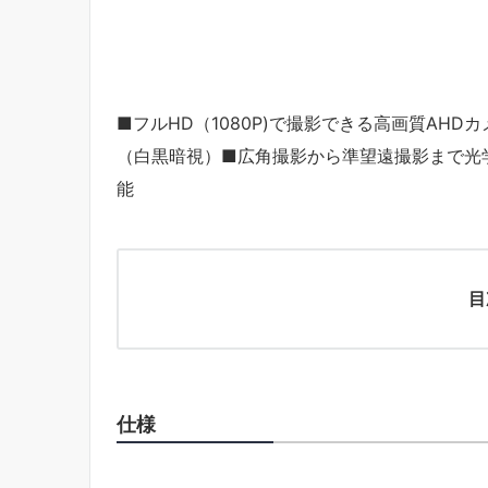
■フルHD（1080P)で撮影できる高画質AH
（白黒暗視）■広角撮影から準望遠撮影まで光
能
目
仕様