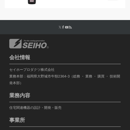
会社情報
セイホープロダクツ株式会社
業務本部：福岡県大野城市牛頸2364-3（総務 ・ 業務 ・ 購買 ・ 技術開
発本部）
業務内容
住宅関連機器の設計・開発・販売
事業所