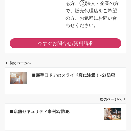
る方、②法人・企業の方
で、販売代理店をご希望
の方、お気軽にお問い合
わせください。
今すぐお問合せ/資料請求
前のページへ
投
■勝手口ドアのスライド窓に注意！-2/防犯
稿
ナ
ビ
ゲ
次のページへ
ー
■店舗セキュリティ事例2/防犯
シ
ョ
ン